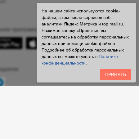
ram
На нашем сайте используются cookie-
файлы, в том числе сервисов веб-
аналитики Яндекс.Метрика и top.mail.ru.
ное приложение
Нажимая кнопку «Принять», вы
соглашаетесь на обработку персональных
данных при помощи cookie-файлов.
Подробнее об обработке персональных
данных вы можете узнать в
Политике
конфиденциальности
.
оцсетях
ПРИНЯТЬ
й положениями пункта 2 статьи 437