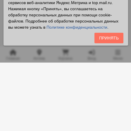
сервисов веб-аналитики Яндекс.Метрика и top.mail.ru.
Нажимая кнопку «Принять», вы соглашаетесь на
обработку персональных данных при помощи cookie-
файлов. Подробнее об обработке персональных данных
вы можете узнать в
Политике конфиденциальности
.
ПРИНЯТЬ
Главная
Аптека
Корзина
Вход
Меню