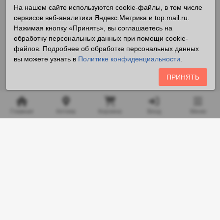
На нашем сайте используются cookie-файлы, в том числе
сервисов веб-аналитики Яндекс.Метрика и top.mail.ru.
Нажимая кнопку «Принять», вы соглашаетесь на
обработку персональных данных при помощи cookie-
файлов. Подробнее об обработке персональных данных
вы можете узнать в
Политике конфиденциальности
.
ПРИНЯТЬ
Главная
Аптека
Корзина
Вход
Меню