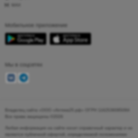
MAX
Мобильное приложение
Мы в соцсетях
Владелец сайта «ООО «Аптека25.рф» ОГРН 1162536085084
Все права защищены ©2026
Любая информация на сайте носит справочный характер и не
является публичной офертой, определяемой положениями