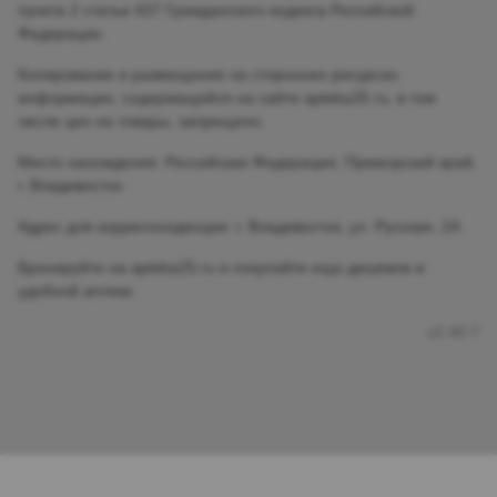
пункта 2 статьи 437 Гражданского кодекса Российской
Федерации.
Копирование и размещение на сторонних ресурсах
информации, содержащейся на сайте apteka25.ru, в том
числе цен на товары, запрещено.
Место нахождения: Российская Федерация, Приморский край,
г. Владивосток
Адрес для корреспонденции: г. Владивосток, ул. Русская, 2А
Бронируйте на apteka25.ru и покупайте еще дешевле в
удобной аптеке.
v2.40.7