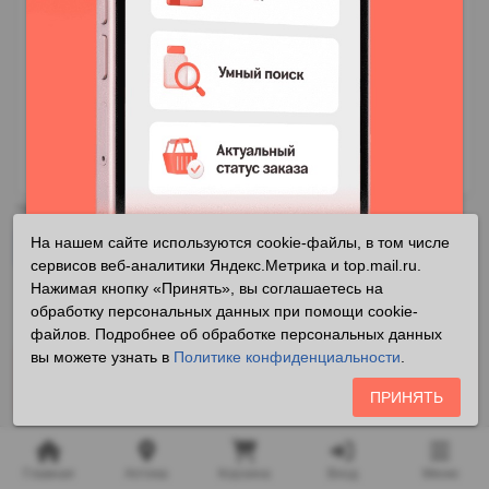
* Внешний вид может отличаться от фотографии
На нашем сайте используются cookie-файлы, в том числе
Установить мобильное приложение
сервисов веб-аналитики Яндекс.Метрика и top.mail.ru.
Нажимая кнопку «Принять», вы соглашаетесь на
586 ₽
обработку персональных данных при помощи cookie-
Установить приложение
файлов. Подробнее об обработке персональных данных
вы можете узнать в
Политике конфиденциальности
.
-22%
457 ₽
Реклама
i
В наличии
ПРИНЯТЬ
-26%
428 ₽
Главная
Аптека
Корзина
Вход
Меню
Ожидание 1-2 дня