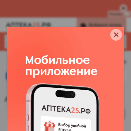
Реклама
i
Выберите аптеку
Найти
Найти, например,
Будь Здоров!
КРАСОТА
ЛЕКАРСТВА
ВИТАМИНЫ
ГИГИЕНА
Товар дня
Бонусы х2
1000Б в приложении
Аллервэй таблетки 5мг №10