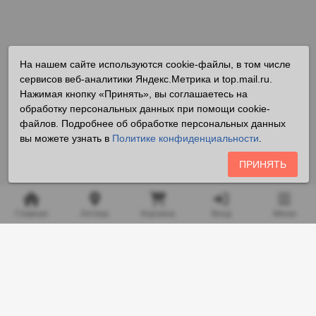
На нашем сайте используются cookie-файлы, в том числе
сервисов веб-аналитики Яндекс.Метрика и top.mail.ru.
Нажимая кнопку «Принять», вы соглашаетесь на
обработку персональных данных при помощи cookie-
файлов. Подробнее об обработке персональных данных
вы можете узнать в
Политике конфиденциальности
.
ПРИНЯТЬ
Главная
Аптека
Корзина
Вход
Меню