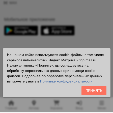
MAX
Мобильное приложение
Мы в соцсетях
На нашем сайте используются cookie-файлы, в том числе
сервисов веб-аналитики Яндекс.Метрика и top.mail.ru.
Нажимая кнопку «Принять», вы соглашаетесь на
обработку персональных данных при помощи cookie-
файлов. Подробнее об обработке персональных данных
вы можете узнать в
Политике конфиденциальности
.
Владелец сайта «ООО «Аптека25.рф» ОГРН 1162536085084
ПРИНЯТЬ
Все права защищены ©2026
Любая информация на сайте носит справочный характер и не
Главная
Аптека
Корзина
Вход
Меню
является публичной офертой, определяемой положениями