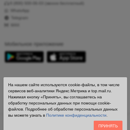
8 (800) 500-06-03
(звонок бесплатный)
WhatsApp
Telegram
MAX
Мобильное приложение
Мы в соцсетях
На нашем сайте используются cookie-файлы, в том числе
сервисов веб-аналитики Яндекс.Метрика и top.mail.ru.
Нажимая кнопку «Принять», вы соглашаетесь на
обработку персональных данных при помощи cookie-
файлов. Подробнее об обработке персональных данных
вы можете узнать в
Политике конфиденциальности
.
Владелец сайта «ООО «Аптека25.рф» ОГРН 1162536085084
ПРИНЯТЬ