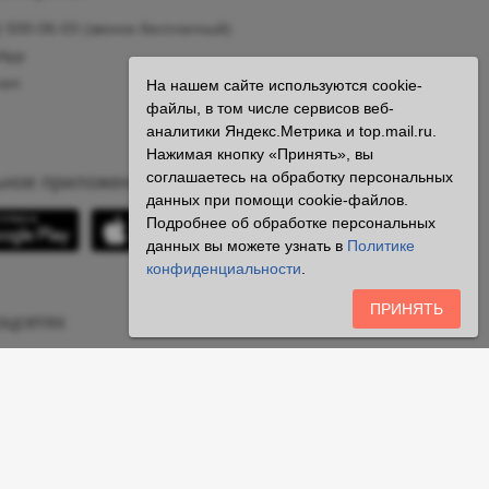
) 500-06-03
(звонок бесплатный)
App
ram
На нашем сайте используются cookie-
файлы, в том числе сервисов веб-
аналитики Яндекс.Метрика и top.mail.ru.
Нажимая кнопку «Принять», вы
соглашаетесь на обработку персональных
ное приложение
данных при помощи cookie-файлов.
Подробнее об обработке персональных
данных вы можете узнать в
Политике
конфиденциальности
.
ПРИНЯТЬ
оцсетях