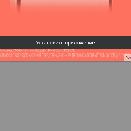
Установить приложение
Ре