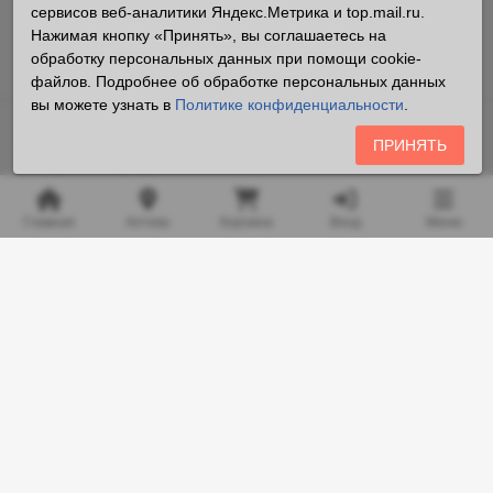
сервисов веб-аналитики Яндекс.Метрика и top.mail.ru.
Нажимая кнопку «Принять», вы соглашаетесь на
обработку персональных данных при помощи cookie-
файлов. Подробнее об обработке персональных данных
вы можете узнать в
Политике конфиденциальности
.
Владелец сайта «ООО «Аптека25.рф» ОГРН 1162536085084
ПРИНЯТЬ
Все права защищены ©2026
Любая информация на сайте носит справочный характер и не
Главная
Аптека
Корзина
Вход
Меню
является публичной офертой, определяемой положениями
пункта 2 статьи 437 Гражданского кодекса Российской
Федерации.
Копирование и размещение на сторонних ресурсах
информации, содержащейся на сайте apteka25.ru, в том
числе цен на товары, запрещено.
Место нахождения: Российская Федерация, Приморский край,
г. Владивосток
Адрес для корреспонденции: г. Владивосток, ул. Русская, 2А