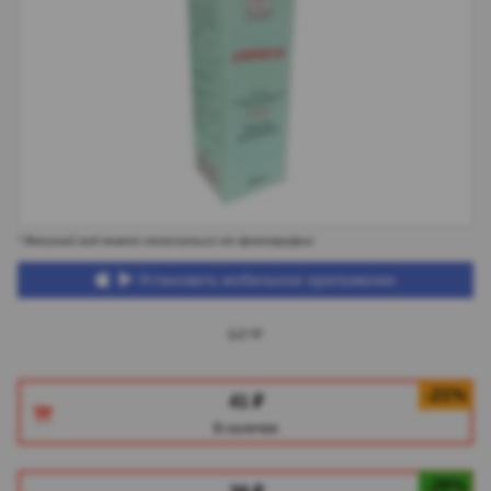
* Внешний вид может отличаться от фотографии
Установить мобильное приложение
52 ₽
-21%
41 ₽
В наличии
-26%