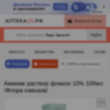
Реклама
i
Выберите аптеку
Найти
Найти, например,
Будь Здоров!
КРАСОТА
ЛЕКАРСТВА
ВИТАМИНЫ
ГИГИЕНА
Товар дня
Бонусы х2
1000Б в приложении
Аммиак раствор флакон 10% 100мл
/Флора кавказа/