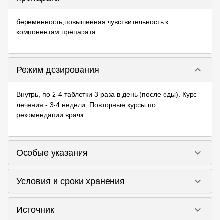
беременность;повышенная чувствительность к
компонентам препарата.
keyboard_arrow_down
Режим дозирования
Внутрь, по 2-4 таблетки 3 раза в день (после еды). Курс
лечения - 3-4 недели. Повторные курсы по
рекомендации врача.
keyboard_arrow_down
Особые указания
keyboard_arrow_down
Условия и сроки хранения
keyboard_arrow_down
Источник