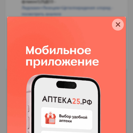
флакон/125ДОЗ
-
Лидокаин+Лизоцим+Цетилпиридиния хлорид -
посмотреть аналоги
Инструкция по применению Лизобакт комплит
спрей для местного применения дозированный
флакон/125ДОЗ
Лизобакт комплит спрей для местного применения
дозированный флакон/125ДОЗ и другие товары в
категории
-
Средства при заболеваниях горла
спреи/аэрозоли