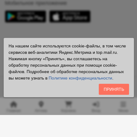
Мобильное приложение
Мы в соцсетях
На нашем сайте используются cookie-файлы, в том числе
сервисов веб-аналитики Яндекс.Метрика и top.mail.ru.
Нажимая кнопку «Принять», вы соглашаетесь на
обработку персональных данных при помощи cookie-
файлов. Подробнее об обработке персональных данных
вы можете узнать в
Политике конфиденциальности
.
Владелец сайта «ООО «Аптека25.рф» ОГРН 1162536085084
ПРИНЯТЬ
Все права защищены ©2026
Любая информация на сайте носит справочный характер и не
Главная
Аптека
Корзина
Вход
Меню
является публичной офертой, определяемой положениями
пункта 2 статьи 437 Гражданского кодекса Российской
Федерации.
Копирование и размещение на сторонних ресурсах