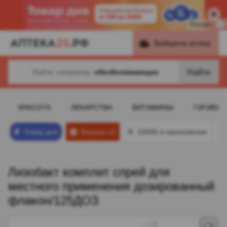
Реклама
i
Выберите аптеку
Найти
Найти, например,
обезболивающие
КРАСОТА
ЛЕКАРСТВА
ВИТАМИНЫ
ГИГИЕНА
Товар дня
Бонусы х2
1000Б в приложении
Лизобакт комплит спрей для
местного применения дозированный
флакон/125ДОЗ