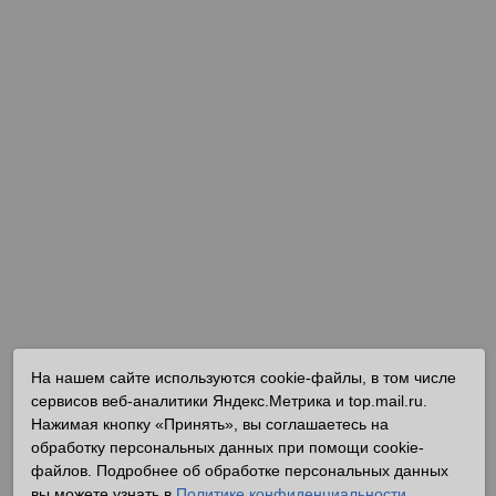
На нашем сайте используются cookie-файлы, в том числе
сервисов веб-аналитики Яндекс.Метрика и top.mail.ru.
Нажимая кнопку «Принять», вы соглашаетесь на
обработку персональных данных при помощи cookie-
файлов. Подробнее об обработке персональных данных
вы можете узнать в
Политике конфиденциальности
.