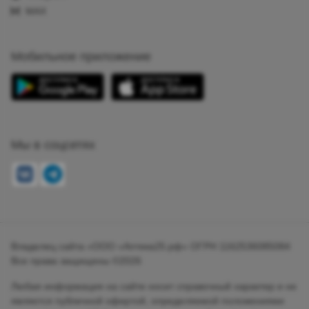
MAX
Мобильное приложение
Мы в соцсетях
Владелец сайта «ООО «Аптека25.рф» ОГРН 1162536085084
Все права защищены ©2026
Любая информация на сайте носит справочный характер и не
является публичной офертой, определяемой положениями