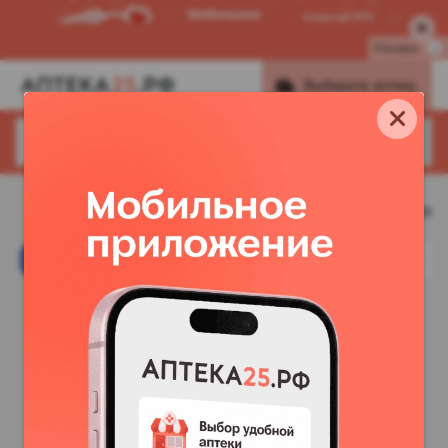
Реклама
i
Выберите аптеку
Найти
Найти, например,
обезболивающие
КРАСОТА
ЛЕКАРСТВА
ВИТАМИНЫ
ГИГИЕНА
Товар дня
Бонусы х2
1000Б в приложении