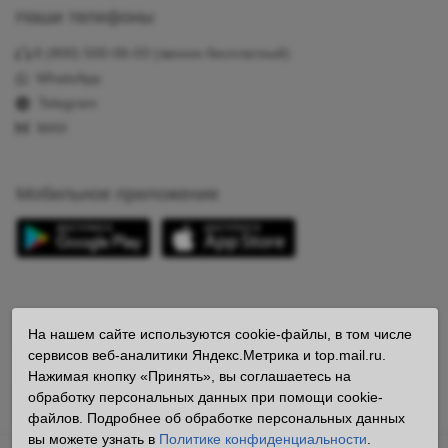
Наши телефоны
8 (800) 500-06-03
(звонок бесплатный)
WhatsApp
Telegram
MAX
Мобильное приложение
Мы в соцсетях
На нашем сайте используются cookie-файлы, в том числе
сервисов веб-аналитики Яндекс.Метрика и top.mail.ru.
Нажимая кнопку «Принять», вы соглашаетесь на
обработку персональных данных при помощи cookie-
файлов. Подробнее об обработке персональных данных
вы можете узнать в
Политике конфиденциальности
.