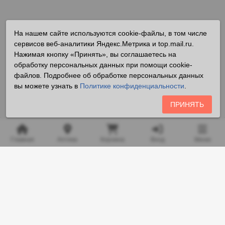
На нашем сайте используются cookie-файлы, в том числе
сервисов веб-аналитики Яндекс.Метрика и top.mail.ru.
Нажимая кнопку «Принять», вы соглашаетесь на
обработку персональных данных при помощи cookie-
файлов. Подробнее об обработке персональных данных
вы можете узнать в
Политике конфиденциальности
.
ПРИНЯТЬ
Главная
Аптека
Корзина
Вход
Меню