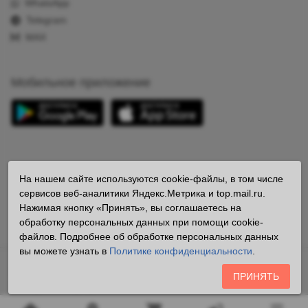
WhatsApp
Telegram
MAX
Мобильное приложение
Мы в соцсетях
На нашем сайте используются cookie-файлы, в том числе
сервисов веб-аналитики Яндекс.Метрика и top.mail.ru.
Нажимая кнопку «Принять», вы соглашаетесь на
обработку персональных данных при помощи cookie-
файлов. Подробнее об обработке персональных данных
вы можете узнать в
Политике конфиденциальности
.
Владелец сайта «ООО «Аптека25.рф» ОГРН 1162536085084
ПРИНЯТЬ
Все права защищены ©2026