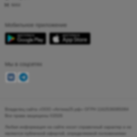
MAX
Мобильное приложение
Мы в соцсетях
Владелец сайта «ООО «Аптека25.рф» ОГРН 1162536085084
Все права защищены ©2026
Любая информация на сайте носит справочный характер и не
является публичной офертой, определяемой положениями