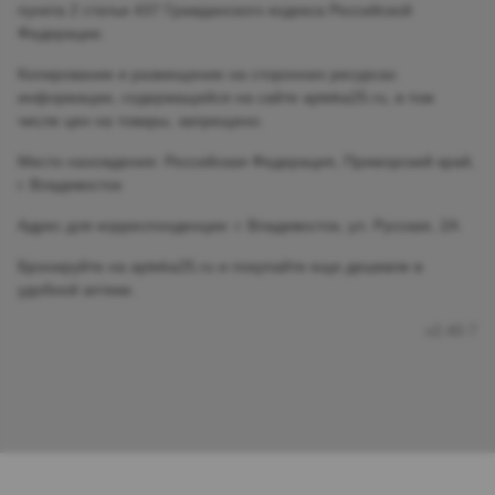
пункта 2 статьи 437 Гражданского кодекса Российской
Федерации.
Копирование и размещение на сторонних ресурсах
информации, содержащейся на сайте apteka25.ru, в том
числе цен на товары, запрещено.
Место нахождения: Российская Федерация, Приморский край,
г. Владивосток
Адрес для корреспонденции: г. Владивосток, ул. Русская, 2А
Бронируйте на apteka25.ru и покупайте еще дешевле в
удобной аптеке.
v2.40.7