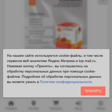
Реклама
i
На нашем сайте используются cookie-файлы, в том числе
сервисов веб-аналитики Яндекс.Метрика и top.mail.ru.
* Внешний вид может отличаться от фотографии
Нажимая кнопку «Принять», вы соглашаетесь на
обработку персональных данных при помощи cookie-
файлов. Подробнее об обработке персональных данных
вы можете узнать в
Политике конфиденциальности
.
Установить мобильное приложение
ПРИНЯТЬ
332 ₽
Главная
Аптека
Корзина
Вход
Меню