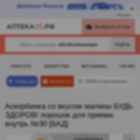
Реклама
i
Выберите аптеку
Найти
Найти, например,
обезболивающие
КРАСОТА
ЛЕКАРСТВА
ВИТАМИНЫ
ГИГИЕНА
Товар дня
Бонусы х2
1000Б в приложении
Аскорбинка со вкусом малины БУДЬ
ЗДОРОВ! порошок для приема
внутрь №30 [БАД]
Установить
приложение