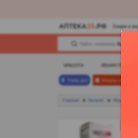
Скидки и ак
Найти, например,
Будь Здо
КРАСОТА
ЛЕКАРСТВА
Товар дня
Бонусы х2
1
Главная
Каталог
Медицински