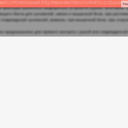
нный перевязочный материал с длительным периодом фиксации. Ид
Ре
 фиксации различных медицинских устройств (трубок, катетеров, э
ющего бинта для сухожилий, связок и мышечной боли, при растяж
е повреждений сухожилий, вывихах, при мышечной боли, при спорти
не предназначено для прямого контакта с раной или поврежденной
 особенности на суставах , а также частях тела, имеющих коничес
ть на пораженном учатке тела путем совершения необходимого кол
олжны быть дополнительно защищены повязкой. Бинт самофиксиру