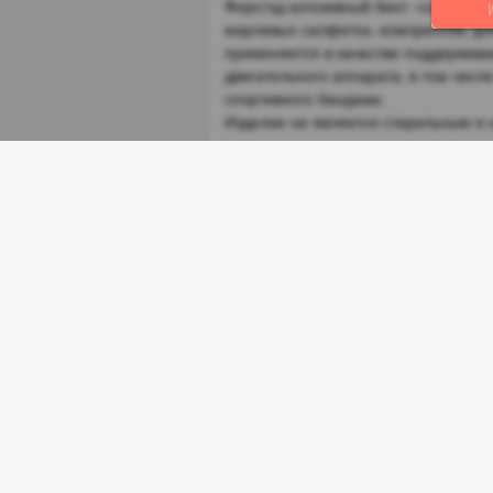
Ферстэд когезивный бинт -совреме
марлевых салфеток, компрессов, для
применяется в качестве поддержива
двигательного аппарата, в том числ
спортивного бандажа.
Изделие не является стерильным и 
Назначение
Для фиксации повязок всех видов, в
Особенности
Способ применения
Слегка растянуть бинт, зафиксирова
лишнее отрезать. Открытые раны д