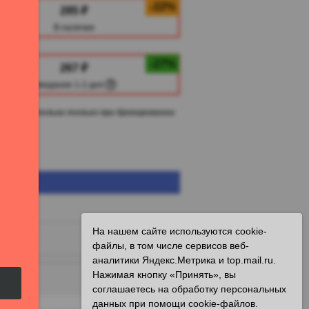
-22%
285 ₽
В наличии
-27%
267 ₽
Ожидание 1-2 дня
 действительна только при бронировании
те
На нашем сайте используются cookie-
keyboard_arrow_down
файлы, в том числе сервисов веб-
аналитики Яндекс.Метрика и top.mail.ru.
Нажимая кнопку «Принять», вы
keyboard_arrow_down
соглашаетесь на обработку персональных
данных при помощи cookie-файлов.