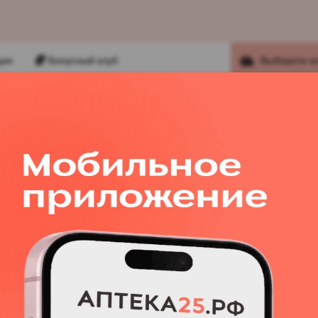
ции
Бонусный клуб
Выберите а
Найт
ров!
ВИТАМИНЫ
ГИГИЕНА
ЗДОРОВОЕ ПИТАНИЕ
000Б в приложении
Солнечный ожог
Пигментация кож
е изделия и расходные материалы
Бинт когезивный самофикс
Бинт когезивный
самофиксирующийся firstaid