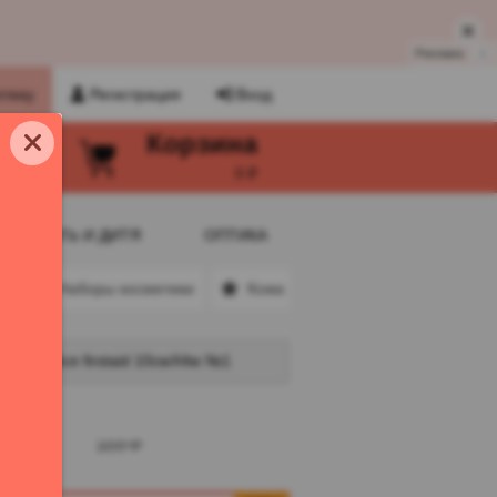
Реклама
i
птеку
Регистрация
Вход
Корзина
и
0 ₽
МАТЬ И ДИТЯ
ОПТИКА
и
Наборы косметики
Кожа вне возраста
Ещё 7
ирующийся firstaid 10смX4м №1
366 ₽