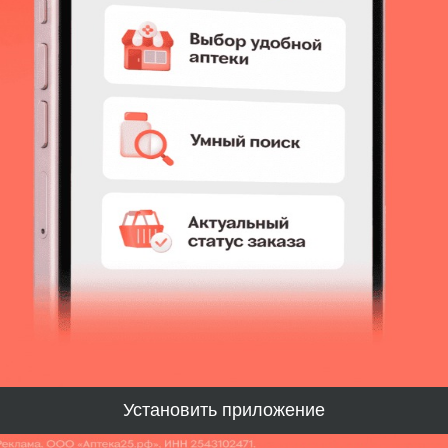
10смX4м №1
Страна
:
ИТАЛИЯ
Производитель
:
ПРЕВИС С.Р.Л.
Аналоги от 285 ₽
* Цена
на сай
Установить мобильное приложение
аковка
Установить приложение