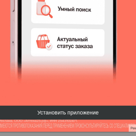
Установить приложение
Ре