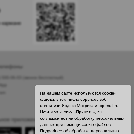
ф
 кармане
телефоны
) 500-06-03
(звонок бесплатный)
App
ram
На нашем сайте используются cookie-
файлы, в том числе сервисов веб-
аналитики Яндекс.Метрика и top.mail.ru.
Нажимая кнопку «Принять», вы
соглашаетесь на обработку персональных
ное приложение
данных при помощи cookie-файлов.
Подробнее об обработке персональных