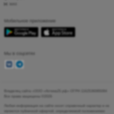
MAX
Мобильное приложение
Мы в соцсетях
Владелец сайта «ООО «Аптека25.рф» ОГРН 1162536085084
Все права защищены ©2026
Любая информация на сайте носит справочный характер и не
является публичной офертой, определяемой положениями