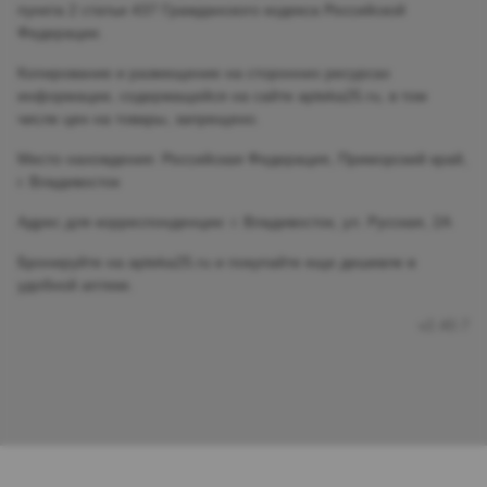
пункта 2 статьи 437 Гражданского кодекса Российской
Федерации.
Копирование и размещение на сторонних ресурсах
информации, содержащейся на сайте apteka25.ru, в том
числе цен на товары, запрещено.
Место нахождения: Российская Федерация, Приморский край,
г. Владивосток
Адрес для корреспонденции: г. Владивосток, ул. Русская, 2А
Бронируйте на apteka25.ru и покупайте еще дешевле в
удобной аптеке.
v2.40.7