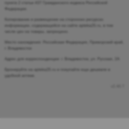
пункта 2 статьи 437 Гражданского кодекса Российской
Федерации.
Копирование и размещение на сторонних ресурсах
информации, содержащейся на сайте apteka25.ru, в том
числе цен на товары, запрещено.
Место нахождения: Российская Федерация, Приморский край,
г. Владивосток
Адрес для корреспонденции: г. Владивосток, ул. Русская, 2А
Бронируйте на apteka25.ru и покупайте еще дешевле в
удобной аптеке.
v2.40.7