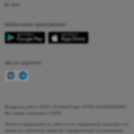
MAX
Мобильное приложение
Мы в соцсетях
Владелец сайта «ООО «Аптека25.рф» ОГРН 1162536085084
Все права защищены ©2026
Любая информация на сайте носит справочный характер и не
является публичной офертой, определяемой положениями