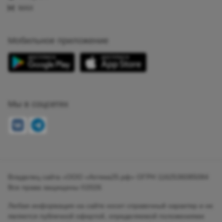
MAX
Мобильное приложение
Мы в соцсетях
Владелец сайта «ООО «Аптека25.рф» ОГРН 1162536085084
Все права защищены ©2026
Любая информация на сайте носит справочный характер и не
является публичной офертой, определяемой положениями