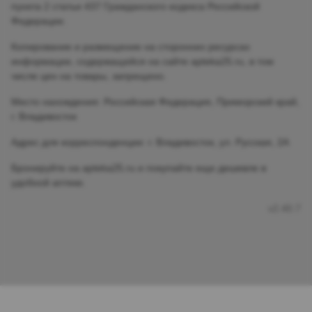
пункта 2 статьи 437 Гражданского кодекса Российской
Федерации.
Копирование и размещение на сторонних ресурсах
информации, содержащейся на сайте apteka25.ru, в том
числе цен на товары, запрещено.
Место нахождения: Российская Федерация, Приморский край,
г. Владивосток
Адрес для корреспонденции: г. Владивосток, ул. Русская, 2А
Бронируйте на apteka25.ru и покупайте еще дешевле в
удобной аптеке.
v2.40.7