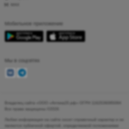
MAX
Мобильное приложение
Мы в соцсетях
Владелец сайта «ООО «Аптека25.рф» ОГРН 1162536085084
Все права защищены ©2026
Любая информация на сайте носит справочный характер и не
является публичной офертой, определяемой положениями