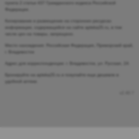
пункта 2 статьи 437 Гражданского кодекса Российской
Федерации.
Копирование и размещение на сторонних ресурсах
информации, содержащейся на сайте apteka25.ru, в том
числе цен на товары, запрещено.
Место нахождения: Российская Федерация, Приморский край,
г. Владивосток
Адрес для корреспонденции: г. Владивосток, ул. Русская, 2А
Бронируйте на apteka25.ru и покупайте еще дешевле в
удобной аптеке.
v2.40.7