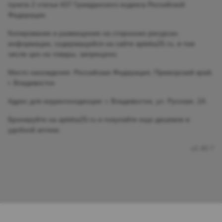
пункта 2 статьи 437 Гражданского кодекса Российской
Федерации.
Копирование и размещение на сторонних ресурсах
информации, содержащейся на сайте apteka25.ru, в том
числе цен на товары, запрещено.
Место нахождения: Российская Федерация, Приморский край,
г. Владивосток
Адрес для корреспонденции: г. Владивосток, ул. Русская, 2А
Бронируйте на apteka25.ru и покупайте еще дешевле в
удобной аптеке.
v2.40.7