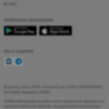
MAX
Мобильное приложение
Мы в соцсетях
Владелец сайта «ООО «Аптека25.рф» ОГРН 1162536085084
Все права защищены ©2026
Любая информация на сайте носит справочный характер и не
является публичной офертой, определяемой положениями