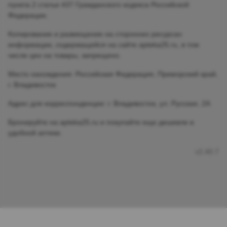
пункта 2 статьи 437 Гражданского кодекса Российской
Федерации.
Копирование и размещение на сторонних ресурсах
информации, содержащейся на сайте apteka25.ru, в том
числе цен на товары, запрещено.
Место нахождения: Российская Федерация, Приморский край,
г. Владивосток
Адрес для корреспонденции: г. Владивосток, ул. Русская, 2А
Бронируйте на apteka25.ru и покупайте еще дешевле в
удобной аптеке.
v2.40.7