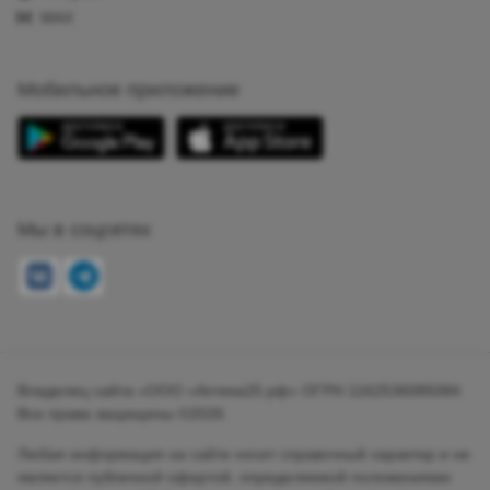
MAX
Мобильное приложение
Мы в соцсетях
Владелец сайта «ООО «Аптека25.рф» ОГРН 1162536085084
Все права защищены ©2026
Любая информация на сайте носит справочный характер и не
является публичной офертой, определяемой положениями