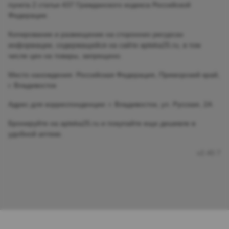
пункта 2 статьи 437 Гражданского кодекса Российской
Федерации.
Копирование и размещение на сторонних ресурсах
информации, содержащейся на сайте apteka25.ru, в том
числе цен на товары, запрещено.
Место нахождения: Российская Федерация, Приморский край,
г. Владивосток
Адрес для корреспонденции: г. Владивосток, ул. Русская, 2А
Бронируйте на apteka25.ru и покупайте еще дешевле в
удобной аптеке.
v2.40.7