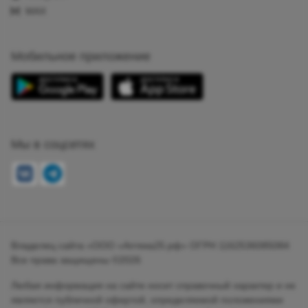
MAX
Мобильное приложение
Мы в соцсетях
Владелец сайта «ООО «Аптека25.рф» ОГРН 1162536085084
Все права защищены ©2026
Любая информация на сайте носит справочный характер и не
является публичной офертой, определяемой положениями