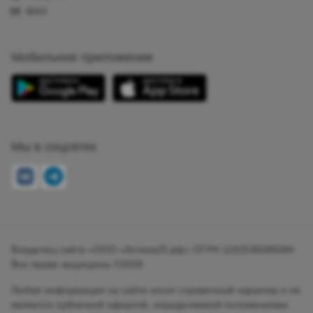
MAX
Мобильное приложение
Мы в соцсетях
Владелец сайта «ООО «Аптека25.рф» ОГРН 1162536085084
Все права защищены ©2026
Любая информация на сайте носит справочный характер и не
является публичной офертой, определяемой положениями