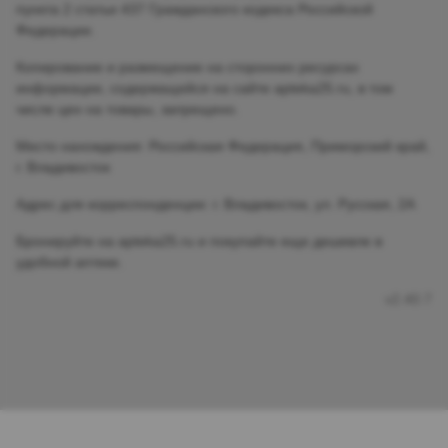
пункта 2 статьи 437 Гражданского кодекса Российской
Федерации.
Копирование и размещение на сторонних ресурсах
информации, содержащейся на сайте apteka25.ru, в том
числе цен на товары, запрещено.
Место нахождения: Российская Федерация, Приморский край,
г. Владивосток
Адрес для корреспонденции: г. Владивосток, ул. Русская, 2А
Бронируйте на apteka25.ru и покупайте еще дешевле в
удобной аптеке.
v2.40.7