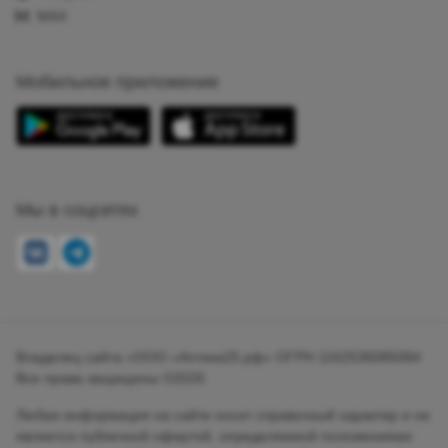
MAX
Мобильное приложение
Мы в соцсетях
Владелец сайта «ООО «Аптека25.рф» ОГРН 1162536085084
Все права защищены ©2026
Любая информация на сайте носит справочный характер и не
является публичной офертой, определяемой положениями