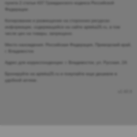
пункта 2 статьи 437 Гражданского кодекса Российской
Федерации.
Копирование и размещение на сторонних ресурсах
информации, содержащейся на сайте apteka25.ru, в том
числе цен на товары, запрещено.
Место нахождения: Российская Федерация, Приморский край,
г. Владивосток
Адрес для корреспонденции: г. Владивосток, ул. Русская, 2А
Бронируйте на apteka25.ru и покупайте еще дешевле в
удобной аптеке.
v2.40.8