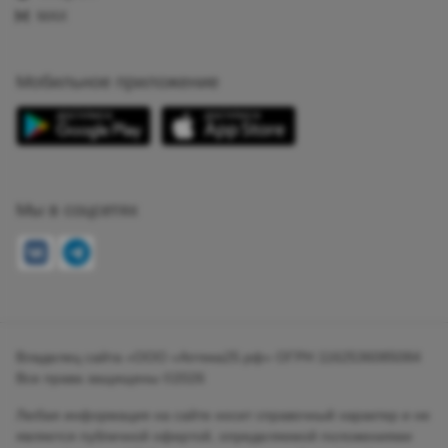
MAX
Мобильное приложение
Мы в соцсетях
Владелец сайта «ООО «Аптека25.рф» ОГРН 1162536085084
Все права защищены ©2026
Любая информация на сайте носит справочный характер и не
является публичной офертой, определяемой положениями