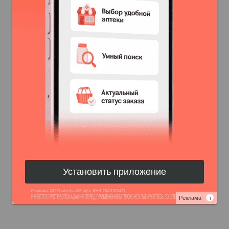
Установить приложение
Реклама
i