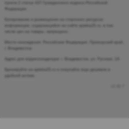
пункта 2 статьи 437 Гражданского кодекса Российской
Федерации.
Копирование и размещение на сторонних ресурсах
информации, содержащейся на сайте apteka25.ru, в том
числе цен на товары, запрещено.
Место нахождения: Российская Федерация, Приморский край,
г. Владивосток
Адрес для корреспонденции: г. Владивосток, ул. Русская, 2А
Бронируйте на apteka25.ru и покупайте еще дешевле в
удобной аптеке.
v2.40.7