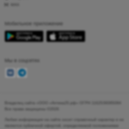
MAX
Мобильное приложение
Мы в соцсетях
Владелец сайта «ООО «Аптека25.рф» ОГРН 1162536085084
Все права защищены ©2026
Любая информация на сайте носит справочный характер и не
является публичной офертой, определяемой положениями