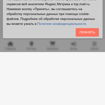
сервисов веб-аналитики Яндекс.Метрика и top.mail.ru.
Нажимая кнопку «Принять», вы соглашаетесь на
обработку персональных данных при помощи cookie-
файлов. Подробнее об обработке персональных данных
вы можете узнать в
Политике конфиденциальности
.
ПРИНЯТЬ
Главная
Аптека
Корзина
Вход
Меню