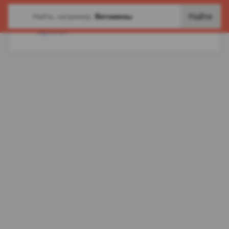
[БАД] и другие товары в категории
-
Средства д/
Найти
Найти, например,
Витамины
выведения токсинов (энтеросорбенты) для
взрослых