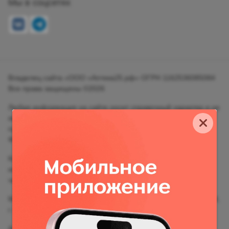
Мы в соцсетях
Владелец сайта «ООО «Аптека25.рф» ОГРН 1162536085084
Все права защищены ©2026
Любая информация на сайте носит справочный характер и не
является публичной офертой, определяемой положениями
пункта 2 статьи 437 Гражданского кодекса Российской
Федерации.
Копирование и размещение на сторонних ресурсах
информации, содержащейся на сайте apteka25.ru, в том
числе цен на товары, запрещено.
Место нахождения: Российская Федерация, Приморский край,
г. Владивосток
Адрес для корреспонденции: г. Владивосток, ул. Русская, 2А