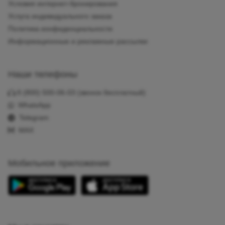
Условия интернет-бронирования
Услуга индивидуального заказа
Политика конфиденциальности
Информационные и рекламные рассылки
Наши телефоны
8 (800) 500-06-03
(звонок бесплатный)
WhatsApp
Telegram
MAX
Мобильное приложение